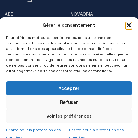
ADE
NOVASINA
Gérer le consentement
AMPHASYS
PRECISA
Pour offrir les meilleures expériences, nous utilisons des
BRUSS
Questions/Réponses
technologies telles que les cookies pour stocker et/ou accéder
aux informations des appareils. Le fait de consentir à ces
technologies nous permettra de traiter des données telles que le
Contactez-nous
comportement de navigation ou les ID uniques sur ce site. Le fait
de ne pas consentir ou de retirer son consentement peut avoir un
(+33) 01 39 11 55 75
effet négatif sur certaines caractéristiques et fonctions.
Suivez-nous
Accepter
Refuser
Voir les préférences
© 2026 PRECISA FRANCE. Tous Droits Réservés
Charte pour la protection des
Charte pour la protection des
Réalisation par
Agence Cleever
données
données