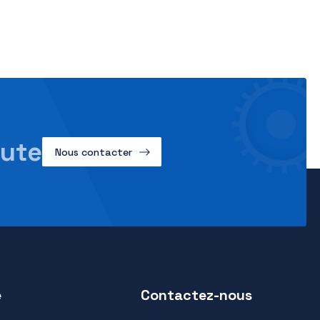
tion de la productivité des processus de pesage.
icatives.
ystème de pesage, que
briqués conformément au système d’accroche
iot existant.
ettes électriques ?
s de pesage.