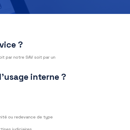
 de service ?
en France soit par notre SAV soit par un
nté et l’usage interne ?