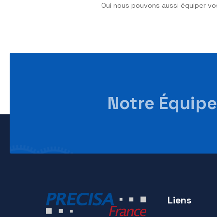
l’intérêt princ
Le transpalette peseur est u
Les temps de manutention de
J’ai un chari
proposez-vou
Precisa France propose de
du tablier de votre chariot 
Équipez-vous a
Oui nous pouvons aussi équi