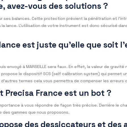
t la valeur e qui permettra de déterminer les EMT (Erreurs 
rifient les balances ?
ec des poids étalons. Il existe différentes classes de poid
adaptée à la classe de l’instrument de pesage
’équiper une ligne de product
nche, avez-vous des solutions
P65 sur ses balances. Cette protection prévient la pénétr
d’eau à la lance. L’utilisation de votre instrument est donc
balance est juste qu’elle que s