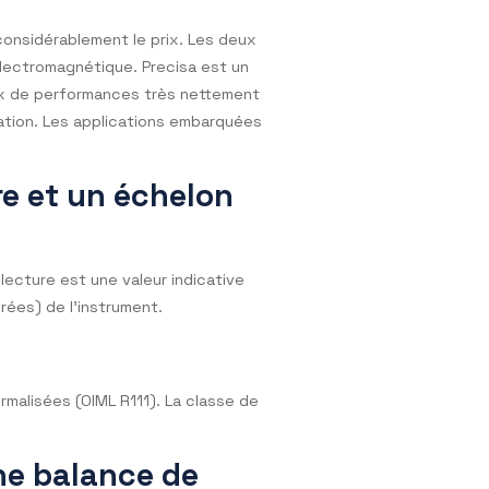
esée avec des essais en réponse aux exigences
.
ix entre des instruments
 ?
e et impacte considérablement le prix. Les deux
compensation électromagnétique. Precisa est un
it des niveaux de performances très nettement
oût de fabrication. Les applications embarquées
e de prix.
 lecture et un échelon
a précision de lecture est une valeur indicative