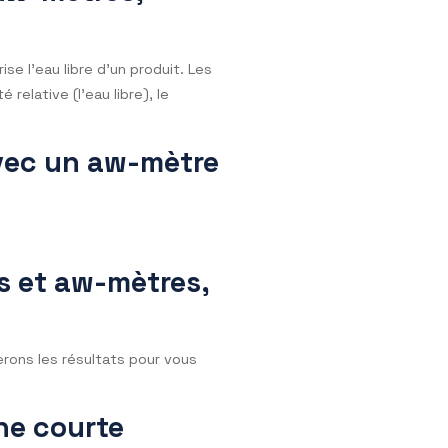
ur de gravité n’est pas la même entre PARIS et
) qui permet un ajustage automatique de
les erreurs dues aux différences de gravité.
t ?
rrière le chat Precisa France notre opérateur
et des aw-mètres,
la caractérise l’eau libre d’un produit. Les
t l’humidité relative (l’eau libre), le
urées avec un aw-mètre