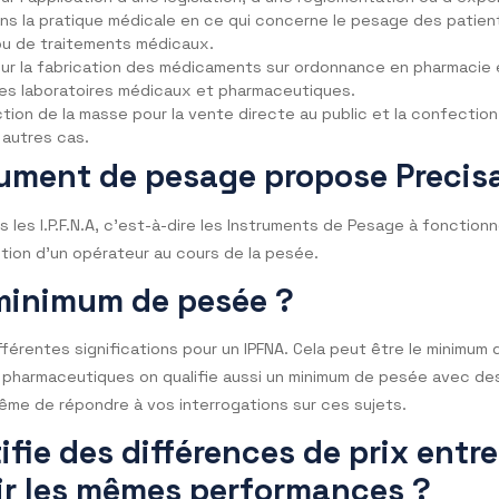
asse pour transactions commerciales
sse pour le calcul d’un péage, tarif, prime, amende, rémun
se pour l’application d’une législation, d’une réglementati
sse dans la pratique médicale en ce qui concerne le pesag
ostics ou de traitements médicaux.
sse pour la fabrication des médicaments sur ordonnance 
 dans les laboratoires médicaux et pharmaceutiques.
en fonction de la masse pour la vente directe au public et 
ous les autres cas.
nstrument de pesage propose 
ée dans les I.P.F.N.A, c’est-à-dire les Instruments de Pes
ntervention d’un opérateur au cours de la pesée.
 le minimum de pesée ?
oir différentes significations pour un IPFNA. Cela peut êt