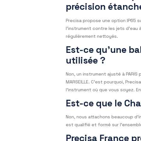
pour l’opérateur ; mais c’es
Comment se vé
Les balances se vérifient av
l’étalon doit toujours être 
J’ai besoin d
précision éta
Precisa propose une option I
l’instrument contre les jets 
régulièrement nettoyés.
Est-ce qu’une 
utilisée ?