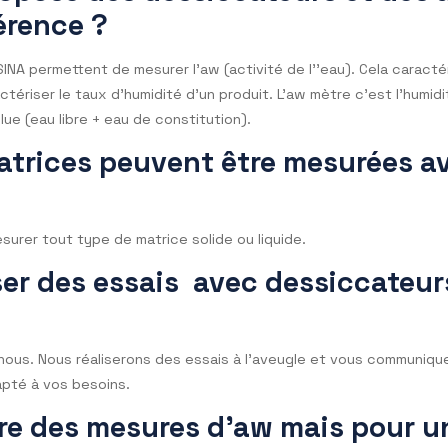
PARIS puis envoyé à MARSEILLE sera faux. En effet, la vale
Precisa propose le dispositif SCS (self calibration system
yez. En d’autres termes cela vous permettra de compenser 
Chat Precisa France est un bo
p d’importance à vous répondre de façon très précise. De
l’ensemble des gammes que nous proposons.
e propose des dessiccateurs 
différence ?
OVASINA permettent de mesurer l’aw (activité de l’’eau). Ce
aractériser le taux d’humidité d’un produit. L’aw mètre c’es
é absolue (eau libre + eau de constitution).
e matrices peuvent être mes