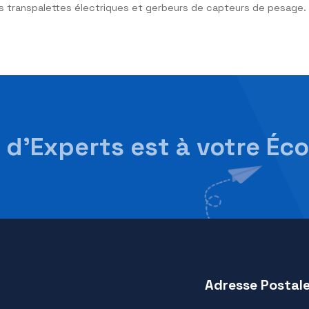
ipal de cette solution ?
n IPFNA mobile, l’intérêt principal réside dans l’augmenta
s produits à peser sont réduits les économies sont signif
ot élévateur à équiper d’un s
s ?
s systèmes de fourches peseuses. Ces systèmes sont fa
et s’intègre par conséquent très simplement sur votre char
ussi les gerbeurs et transpal
per vos transpalettes électriques et gerbeurs de capteur