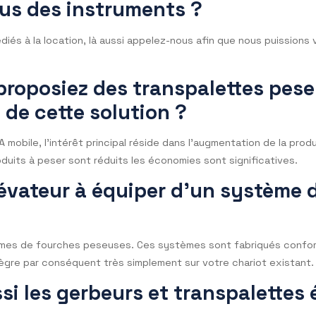
z mesurer tout type de matrice solide ou liquide.
éaliser des essais avec dessi
 ?
actez-nous. Nous réaliserons des essais à l’aveugle et vo
est adapté à vos besoins.
e faire des mesures d’aw mais
z-vous des instruments ?
nts dédiés à la location, là aussi appelez-nous afin que n
us proposiez des transpalette