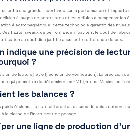
mptes pharmaceutiques on qualifie aussi un minimum de p
est à même de répondre à vos interrogations sur ces sujets
justifie des différences de pr
avoir les mêmes performances
 de l’instrument a une grande importance sur la performanc
t les cellules à jauges de contraintes et les cellules à 
compensation électromagnétique, cette technologie garant
ntrainte. Ces hauts niveaux de performance impactent le c
t son utilisation au quotidien justifie aussi cette différenc
e on indique une précision de
n, pourquoi ?
(la précision de lecture) et e (l’échelon de vérification). L