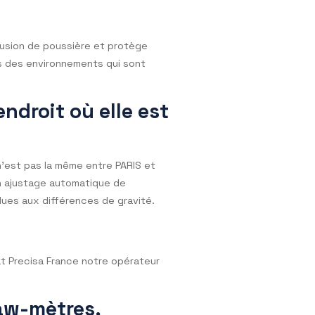
Maximales Tolérées) de l’instrument.
s qui sont normalisées (OIML R111). La classe de
ion d’une balance de
 ?
ation et l’intrusion de poussière et protège
sécurisé
dans des environnements qui sont
oit l’endroit où elle est