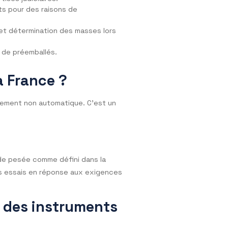
ération, indemnité ou redevance de type
on ou d’expertises judiciaires.
e des patients pour des raisons de
en pharmacie et détermination des masses lors
la confection de préemballés.
Precisa France ?
age à fonctionnement non automatique. C’est un
re le minimum de pesée comme défini dans la