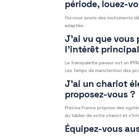
?
Avec un aw-mètre vous pouve
Je souhaite r
comment faire
Si vous avez un projet cont
assurez que notre appareil 
J’ai besoin d
période, loue
Oui nous avons des instrume
adaptée.
J’ai vu que vo