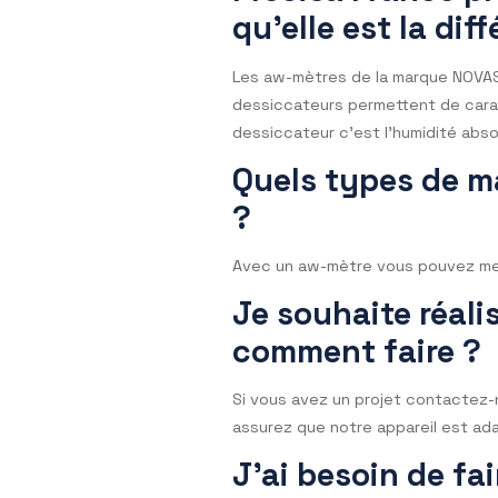
Non, un instrument ajusté à 
MARSEILLE. C’est pourquoi, 
l’instrument où que vous so
Est-ce que le 
Non, nous attachons beaucou
est qualifié et formé sur 
Precisa Franc
qu’elle est la 
Les aw-mètres de la marque N
dessiccateurs permettent de c
dessiccateur c’est l’humidit
Quels types d