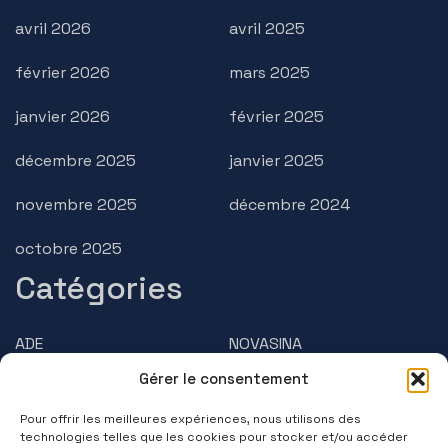
avril 2026
avril 2025
février 2026
mars 2025
janvier 2026
février 2025
décembre 2025
janvier 2025
novembre 2025
décembre 2024
octobre 2025
Catégories
ADE
NOVASINA
Gérer le consentement
AMPHASYS
PRECISA
Pour offrir les meilleures expériences, nous utilisons des
BRUSS
Questions/Réponses
technologies telles que les cookies pour stocker et/ou accéder