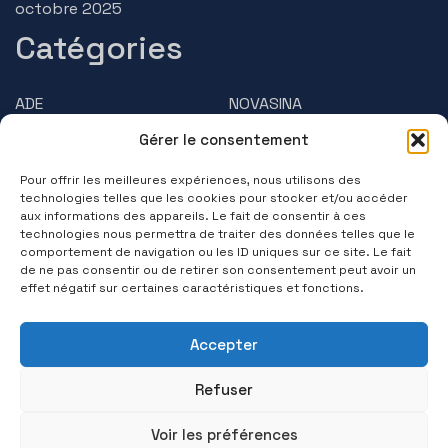
octobre 2025
Catégories
ADE
NOVASINA
Gérer le consentement
AMPHASYS
PRECISA
Pour offrir les meilleures expériences, nous utilisons des
BRUSS
Questions/Réponses
technologies telles que les cookies pour stocker et/ou accéder
aux informations des appareils. Le fait de consentir à ces
technologies nous permettra de traiter des données telles que le
Contactez-nous
comportement de navigation ou les ID uniques sur ce site. Le fait
de ne pas consentir ou de retirer son consentement peut avoir un
(+33) 01 39 11 55 75
effet négatif sur certaines caractéristiques et fonctions.
Suivez-nous
Accepter
Refuser
Voir les préférences