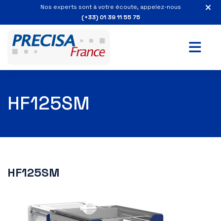
Nos experts sont à votre écoute, appelez-nous
(+33) 01 39 11 55 75
HF125SM
HF125SM