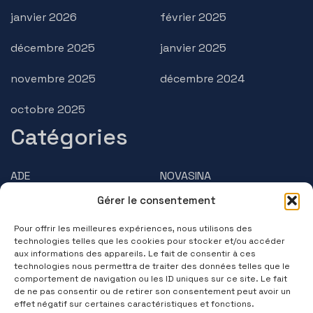
janvier 2026
février 2025
décembre 2025
janvier 2025
novembre 2025
décembre 2024
octobre 2025
Catégories
ADE
NOVASINA
Gérer le consentement
AMPHASYS
PRECISA
Pour offrir les meilleures expériences, nous utilisons des
BRUSS
Questions/Réponses
technologies telles que les cookies pour stocker et/ou accéder
aux informations des appareils. Le fait de consentir à ces
technologies nous permettra de traiter des données telles que le
Contactez-nous
comportement de navigation ou les ID uniques sur ce site. Le fait
de ne pas consentir ou de retirer son consentement peut avoir un
(+33) 01 39 11 55 75
effet négatif sur certaines caractéristiques et fonctions.