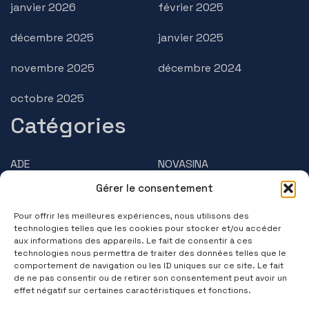
janvier 2026
février 2025
décembre 2025
janvier 2025
novembre 2025
décembre 2024
octobre 2025
Catégories
ADE
NOVASINA
Gérer le consentement
AMPHASYS
PRECISA
Pour offrir les meilleures expériences, nous utilisons des
BRUSS
Questions/Réponses
technologies telles que les cookies pour stocker et/ou accéder
aux informations des appareils. Le fait de consentir à ces
technologies nous permettra de traiter des données telles que le
Contactez-nous
comportement de navigation ou les ID uniques sur ce site. Le fait
de ne pas consentir ou de retirer son consentement peut avoir un
(+33) 01 39 11 55 75
effet négatif sur certaines caractéristiques et fonctions.