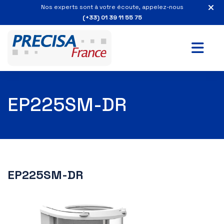
Nos experts sont à votre écoute, appelez-nous
(+33) 01 39 11 55 75
EP225SM-DR
EP225SM-DR