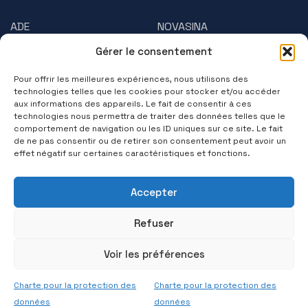
ADE
NOVASINA
Gérer le consentement
AMPHASYS
PRECISA
Pour offrir les meilleures expériences, nous utilisons des
BRUSS
Questions/Réponses
technologies telles que les cookies pour stocker et/ou accéder
aux informations des appareils. Le fait de consentir à ces
technologies nous permettra de traiter des données telles que le
Contactez-nous
comportement de navigation ou les ID uniques sur ce site. Le fait
de ne pas consentir ou de retirer son consentement peut avoir un
(+33) 01 39 11 55 75
effet négatif sur certaines caractéristiques et fonctions.
Suivez-nous
Accepter
Refuser
Voir les préférences
© 2026 PRECISA FRANCE. Tous Droits Réservés
Charte pour la protection des
Charte pour la protection des
Réalisation par
Agence Cleever
données
données