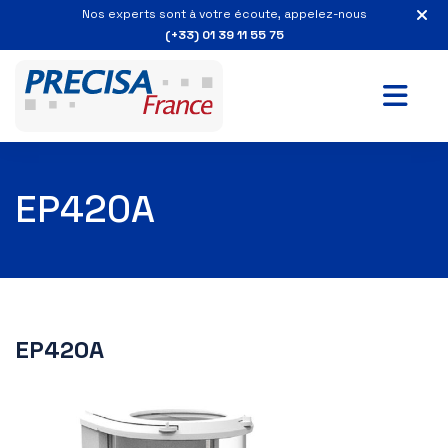
Nos experts sont à votre écoute, appelez-nous
(+33) 01 39 11 55 75
EP420A
EP420A