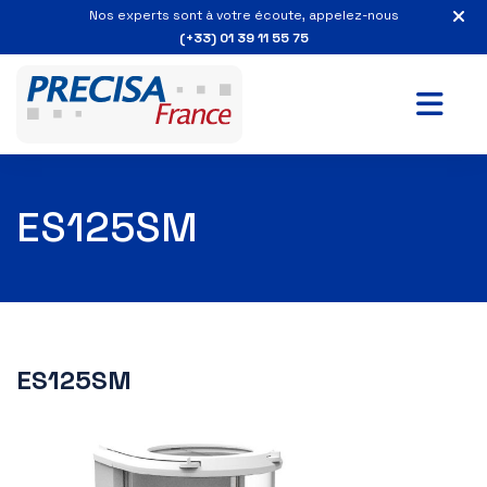
Nos experts sont à votre écoute, appelez-nous
(+33) 01 39 11 55 75
ES125SM
ES125SM