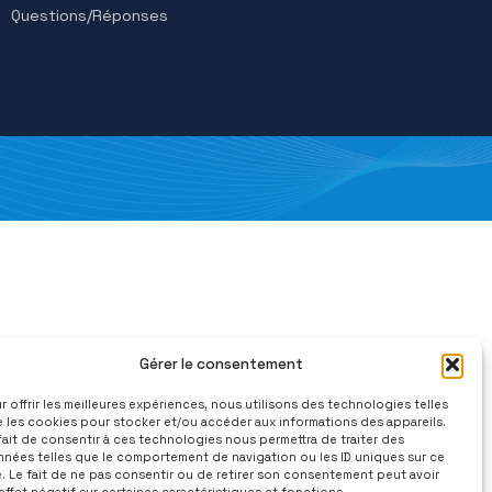
2026
mars 2025
2026
février 2025
e 2025
janvier 2025
e 2025
décembre 2024
 2025
gories
NOVASINA
YS
PRECISA
Questions/Réponses