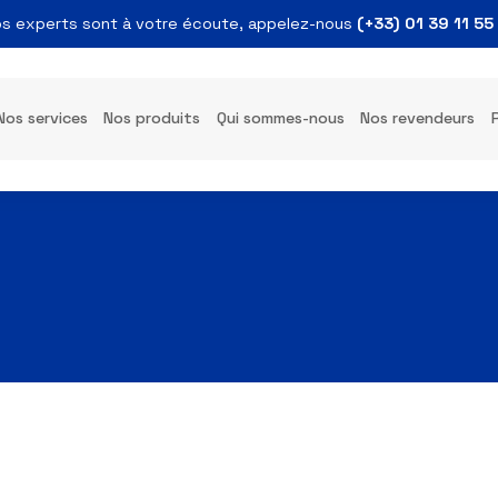
Nos experts sont à votre écoute, appelez-nous
(+33)
s
Nos services
Nos produits
Qui sommes-nous
Nos 