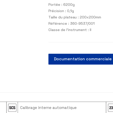
conventionnelle et enti
clavier de fonction 10 to
Portée : 6200g
Précision : 0,1g
Taille du plateau : 200
Référence : 360-9537/
Classe de l’instrument : I
Documentation c