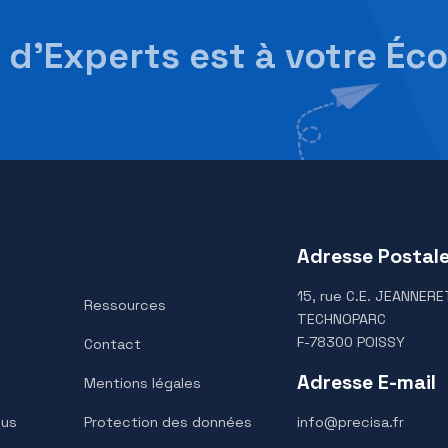
LS6200D SCS
pe d’Experts est à vot