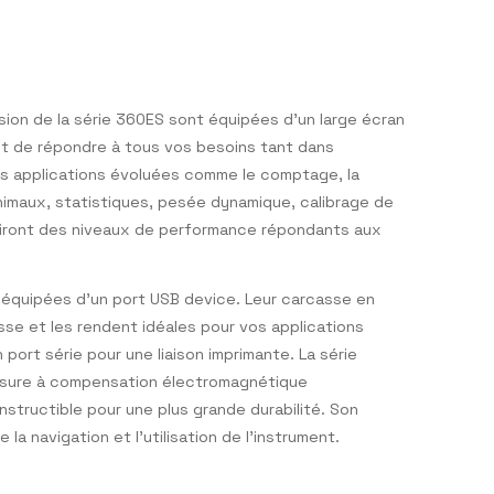
s et de précision de la série 360ES sont équipées d’un lar
tés permettent de répondre à tous vos besoins tant dans
laboratoire. Des applications évoluées comme le comptage, 
a pesée d’animaux, statistiques, pesée dynamique, calibr
férence garantiront des niveaux de performance répondant
nts.
e 360ES, sont équipées d’un port USB device. Leur carcass
ande robustesse et les rendent idéales pour vos applicati
 équipées d’un port série pour une liaison imprimante. La sér
cellule de mesure à compensation électromagnétique