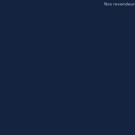
Liens
Nos ga
Nos ser
Nos pro
Qui som
Nos rev