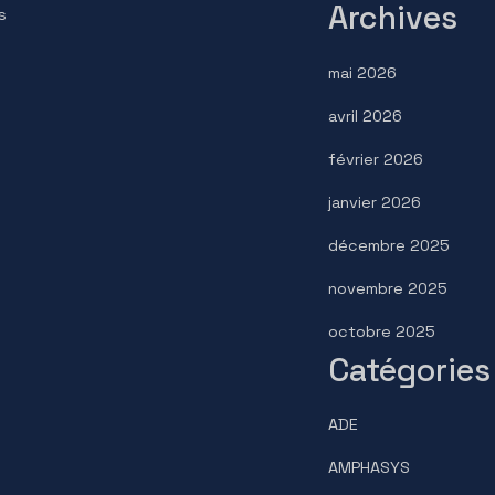
Adress
15, rue 
mmes
Ressources
TECHNO
F-78300
vices
Contact
Adress
duits
Mentions légales
mes-nous
Protection des données
info@pre
Arch
endeurs
mai 202
avril 202