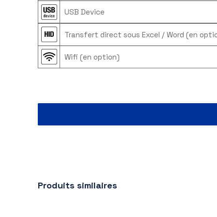
Équipement
Application
LCD rétro-éclairé
USB Device
Transfert direct sous Excel / Word (e
Wifi (en option)