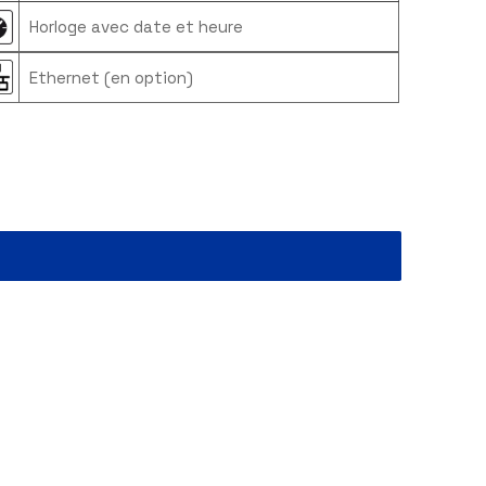
Sortie RS232
ot de
Horloge avec date et heure
Ethernet (en option)