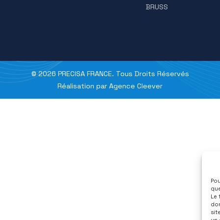
février 
janvier 
décembr
novembr
octobre
Caté
ADE
AMPHAS
BRUSS