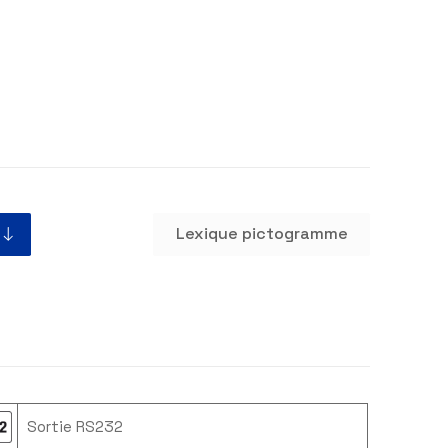
èrement reconstructible pour une plus grande durabilité. S
uches facilite la navigation et l’utilisation de l’instrument.
x200mm
001
I
ommerciale
Lexique pictogr