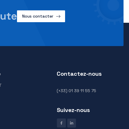
PT6200D SCS
re Écoute
Nous contacter