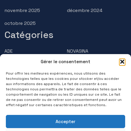
novembre 2025
décembre 2024
octobre 2025
Catégories
ADE
NOVASINA
Gérer le consentement
AMPHASYS
PRECISA
Pour offrir les meilleures expériences, nous utilisons des
BRUSS
Questions/Réponses
technologies telles que les cookies pour stocker et/ou accéder
aux informations des appareils. Le fait de consentir à ces
technologies nous permettra de traiter des données telles que le
Contactez-nous
comportement de navigation ou les ID uniques sur ce site. Le fait
de ne pas consentir ou de retirer son consentement peut avoir un
(+33) 01 39 11 55 75
effet négatif sur certaines caractéristiques et fonctions.
Suivez-nous
Accepter