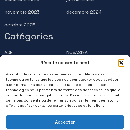
novembre 2025
décembre 2024
octobre 2025
Catégories
ADE
NOVASINA
Gérer le consentement
AMPHASYS
PRECISA
Pour offrir les meilleures expériences, nous utilisons des
BRUSS
Questions/Réponses
technologies telles que les cookies pour stocker et/ou accéder
aux informations des appareils. Le fait de consentir à ces
technologies nous permettra de traiter des données telles que le
Contactez-nous
comportement de navigation ou les ID uniques sur ce site. Le fait
de ne pas consentir ou de retirer son consentement peut avoir un
(+33) 01 39 11 55 75
effet négatif sur certaines caractéristiques et fonctions.
Suivez-nous
Accepter