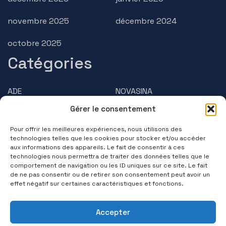
novembre 2025
décembre 2024
octobre 2025
Catégories
ADE
NOVASINA
Gérer le consentement
AMPHASYS
PRECISA
Pour offrir les meilleures expériences, nous utilisons des
BRUSS
Questions/Réponses
technologies telles que les cookies pour stocker et/ou accéder
aux informations des appareils. Le fait de consentir à ces
technologies nous permettra de traiter des données telles que le
Contactez-nous
comportement de navigation ou les ID uniques sur ce site. Le fait
de ne pas consentir ou de retirer son consentement peut avoir un
(+33) 01 39 11 55 75
effet négatif sur certaines caractéristiques et fonctions.
Suivez-nous
Accepter