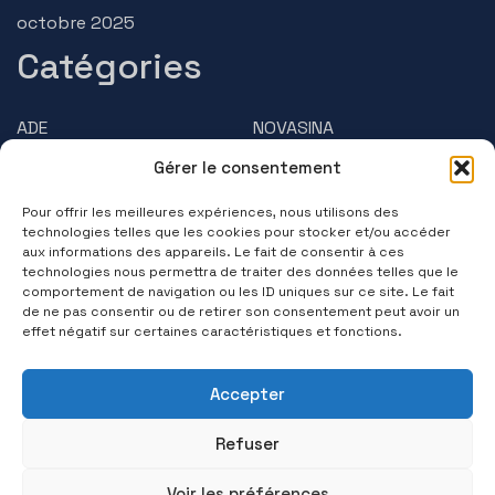
octobre 2025
Catégories
ADE
NOVASINA
Gérer le consentement
AMPHASYS
PRECISA
Pour offrir les meilleures expériences, nous utilisons des
BRUSS
Questions/Réponses
technologies telles que les cookies pour stocker et/ou accéder
aux informations des appareils. Le fait de consentir à ces
technologies nous permettra de traiter des données telles que le
Contactez-nous
comportement de navigation ou les ID uniques sur ce site. Le fait
de ne pas consentir ou de retirer son consentement peut avoir un
(+33) 01 39 11 55 75
effet négatif sur certaines caractéristiques et fonctions.
Suivez-nous
Accepter
Refuser
Voir les préférences