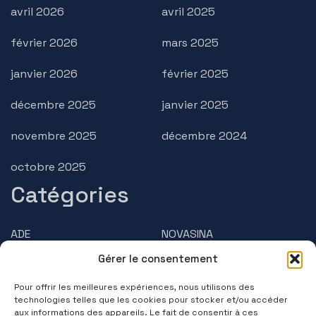
avril 2026
avril 2025
février 2026
mars 2025
janvier 2026
février 2025
décembre 2025
janvier 2025
novembre 2025
décembre 2024
octobre 2025
Catégories
ADE
NOVASINA
Gérer le consentement
AMPHASYS
PRECISA
Pour offrir les meilleures expériences, nous utilisons des
BRUSS
Questions/Réponses
technologies telles que les cookies pour stocker et/ou accéder
aux informations des appareils. Le fait de consentir à ces