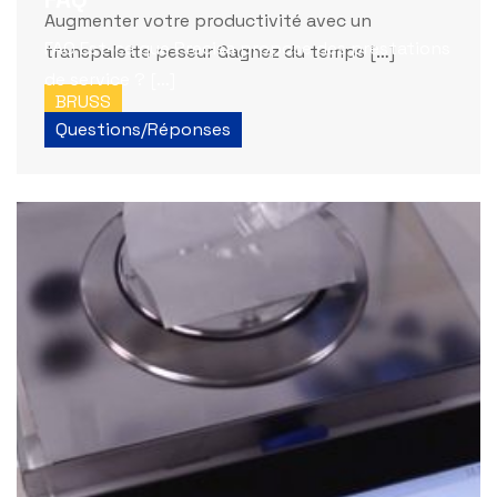
Augmenter votre productivité avec un
FAQ Est-ce que Precisa propose des prestations
transpalette peseur Gagnez du temps […]
de service ? […]
BRUSS
Questions/Réponses